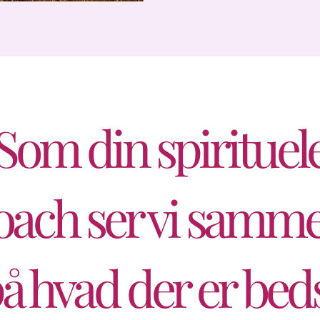
Som din spirituel
oach ser vi samm
å hvad der er bed