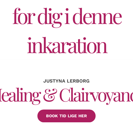
for dig i denne
inkaration
JUSTYNA LERBORG
ealing & Clairvoyan
BOOK TID LIGE HER