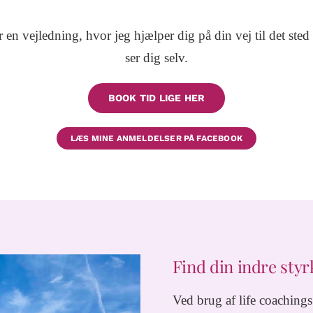
 en vejledning, hvor jeg hjælper dig på din vej til det sted 
ser dig selv.
BOOK TID LIGE HER
LÆS MINE ANMELDELSER PÅ FACEBOOK
Find din indre sty
Ved brug af life coachings