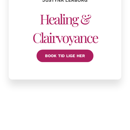
JUSTYNA LERBORG
Healing &
Clairvoyance
BOOK TID LIGE HER