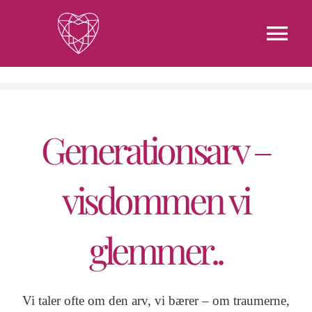
Skip
to
Tog
content
Nav
Forside
Generationsarv –
Ydelser
Priser
visdommen vi
Om mig
glemmer..
Blog
Vi taler ofte om den arv, vi bærer – om traumerne,